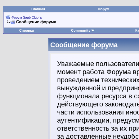
Главная
Форум
Форум Saab Club`а
Сообщение форума
Справка
Community
К
Сообщение форума
Уважаемые пользователи
момент работа Форума вр
проведением технических
вынужденной и предприня
функционала ресурса в с
действующего законодате
части использования ино
аутентификации, предус
ответственность за их п
за доставленные неудобс