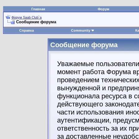
Главная
Форум
Форум Saab Club`а
Сообщение форума
Справка
Community
К
Сообщение форума
Уважаемые пользователи
момент работа Форума вр
проведением технических
вынужденной и предприня
функционала ресурса в с
действующего законодате
части использования ино
аутентификации, предус
ответственность за их п
за доставленные неудобс