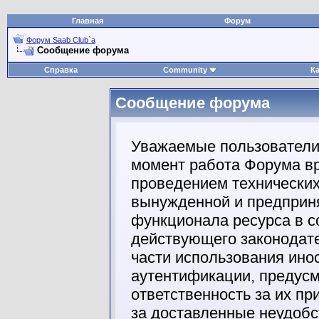
Главная
Форум
Форум Saab Club`а
Сообщение форума
Справка
Community
К
Сообщение форума
Уважаемые пользователи
момент работа Форума вр
проведением технических
вынужденной и предприня
функционала ресурса в с
действующего законодате
части использования ино
аутентификации, предус
ответственность за их п
за доставленные неудобс